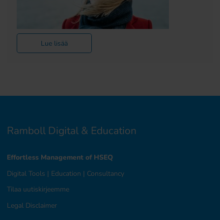
Lue lisää
Ramboll Digital & Education
Effortless Management of HSEQ
Digital Tools
|
Education
|
Consultancy
Tilaa uutiskirjeemme
Legal Disclaimer