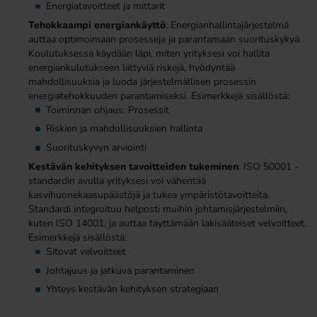
Energiatavoitteet ja mittarit
Tehokkaampi energiankäyttö
: Energianhallintajärjestelmä
auttaa optimoimaan prosesseja ja parantamaan suorituskykyä.
Koulutuksessa käydään läpi, miten yrityksesi voi hallita
energiankulutukseen liittyviä riskejä, hyödyntää
mahdollisuuksia ja luoda järjestelmällisen prosessin
energiatehokkuuden parantamiseksi. Esimerkkejä sisällöstä:
Toiminnan ohjaus: Prosessit
Riskien ja mahdollisuuksien hallinta
Suorituskyvyn arviointi
Kestävän kehityksen tavoitteiden tukeminen
: ISO 50001 -
standardin avulla yrityksesi voi vähentää
kasvihuonekaasupäästöjä ja tukea ympäristötavoitteita.
Standardi integroituu helposti muihin johtamisjärjestelmiin,
kuten ISO 14001, ja auttaa täyttämään lakisääteiset velvoitteet.
Esimerkkejä sisällöstä:
Sitovat velvoitteet
Johtajuus ja jatkuva parantaminen
Yhteys kestävän kehityksen strategiaan