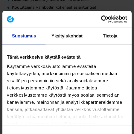
Kouluttajina Rambollin kokeneet asiantuntijat
Pyydä tarjous tai lisätietoa
Suostumus
Yksityiskohdat
Tietoja
koulutuksesta täyttämällä lomake:
Tämä verkkosivu käyttää evästeitä
Käytämme verkkosivustollamme evästeitä
käytettävyyden, markkinoinnin ja sosiaalisen median
sisältöjen personointiin sekä analysoidaksemme
tietoasivustomme käytöstä. Jaamme tietoa
verkkosivustomme käytöstä myös sosiaalisenmedian
kanaviemme, mainonnan ja analytiikkapartnereidemme
kanssa, jotkasaattavat yhdistää verkkosivustoltamme
kerättyä tietoa muuhun tietoon, jotaolet heille antanut tai
jota he ovat keränneet käyttäessäsi heidän
muitapalvelujaan.
Suostumuksen