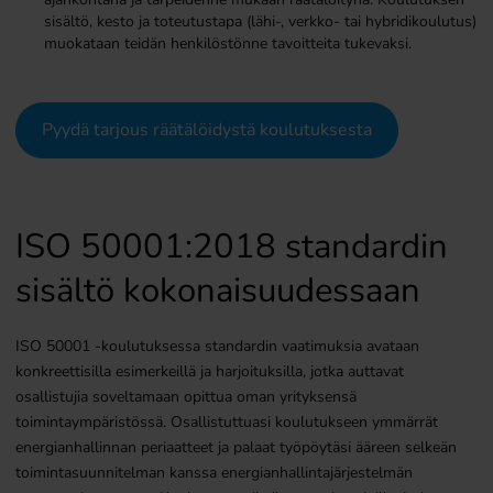
sisältö, kesto ja toteutustapa (lähi-, verkko- tai hybridikoulutus)
muokataan teidän henkilöstönne tavoitteita tukevaksi.
Pyydä tarjous räätälöidystä koulutuksesta
ISO 50001:2018 standardin
sisältö kokonaisuudessaan​
ISO 50001 -koulutuksessa standardin vaatimuksia avataan
konkreettisilla esimerkeillä ja harjoituksilla, jotka auttavat
osallistujia soveltamaan opittua oman yrityksensä
toimintaympäristössä. Osallistuttuasi koulutukseen ymmärrät
energianhallinnan periaatteet ja palaat työpöytäsi ääreen selkeän
toimintasuunnitelman kanssa energianhallintajärjestelmän