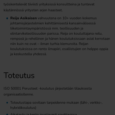
työskentelevät tiiviisti yrityksissä konsultteina ja tuntevat
käytännössä yritysten arjen haasteet.
Reija Asikaisen
vahvuutena on 10+ vuoden kokemus
johtamisjärjestelmien kehittämisestä kansainvälisessä
liiketoimintaympäristössä mm. teollisuuden ja
elintarviketeollisuuden parissa. Reija on kouluttajana reilu,
rempseä ja rehellinen ja hänen koulutuksissaan asiat kerrotaan
niin kuin ne ovat – ilman turhia kiemuroita. Reijan
koulutuksissa on rento ilmapiiri, osallistujien on helppo oppia
ja keskustella yhdessä.
Toteutus
ISO 50001 Perusteet -koulutus järjestetään tilauksesta
organisaatiollenne.
Toteutustapa sovitaan tarpeidenne mukaan (lähi-, verkko-,
hybridikoulutus)
Aikataulu ja kesto joustavasti sovittavissa