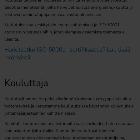
Koulutus tarjoaa eri rooleissa toimiville asiantuntijoille työkalut,
tiedot ja menetelmät, joilla he voivat edistää energiatehokkuutta ja
kestäviä toimintatapoja omassa vastuualueessaan.
Koulutuksessa keskitytään energiajohtamisen ja ISO 50001 -
standardin perusasioihin, joten aiempaa osaamista teemasta ei
vaadita.
Harkitsetko ISO 50001 -sertifikaattia? Lue lisää
hyödyistä!
Kouluttaja
Kouluttajillamme on pitkä käytännön kokemus erityyppisistä alan
työtehtävistä ja korostamme koulutuksissa käytännön kokemuksia
johtamisjärjestelmien kehittämisessä.
Ramboll-koulutuksiin osallistumalla saat ensikäden tietoa suoraan
alan asiantuntijalta. Kaikki Rambollin kouluttajat toimivat
koulutustoimen ohessa myös koulutusteeman asiantuntijoina,