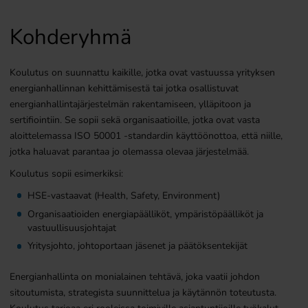
Kohderyhmä
Koulutus on suunnattu kaikille, jotka ovat vastuussa yrityksen
energianhallinnan kehittämisestä tai jotka osallistuvat
energianhallintajärjestelmän rakentamiseen, ylläpitoon ja
sertifiointiin. Se sopii sekä organisaatioille, jotka ovat vasta
aloittelemassa ISO 50001 -standardin käyttöönottoa, että niille,
jotka haluavat parantaa jo olemassa olevaa järjestelmää.
Koulutus sopii esimerkiksi:
HSE-vastaavat (Health, Safety, Environment)
Organisaatioiden energiapäälliköt, ympäristöpäälliköt ja
vastuullisuusjohtajat
Yritysjohto, johtoportaan jäsenet ja päätöksentekijät
Energianhallinta on monialainen tehtävä, joka vaatii johdon
sitoutumista, strategista suunnittelua ja käytännön toteutusta.