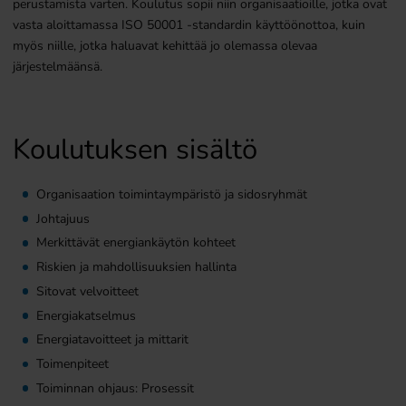
perustamista varten. Koulutus sopii niin organisaatioille, jotka ovat
vasta aloittamassa ISO 50001 -standardin käyttöönottoa, kuin
myös niille, jotka haluavat kehittää jo olemassa olevaa
järjestelmäänsä.
Koulutuksen sisältö
Organisaation toimintaympäristö ja sidosryhmät
Johtajuus
Merkittävät energiankäytön kohteet
Riskien ja mahdollisuuksien hallinta
Sitovat velvoitteet
Energiakatselmus
Energiatavoitteet ja mittarit
Toimenpiteet
Toiminnan ohjaus: Prosessit