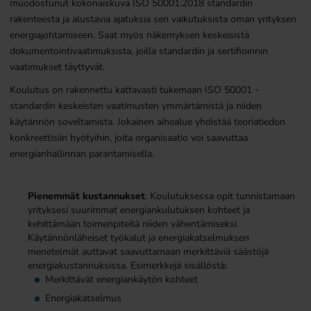
muodostunut kokonaiskuva ISO 50001:2018 standardin
rakenteesta ja alustavia ajatuksia sen vaikutuksista oman yrityksen
energiajohtamiseen. Saat myös näkemyksen keskeisistä
dokumentointivaatimuksista, joilla standardin ja sertifioinnin
vaatimukset täyttyvät.
Koulutus on rakennettu kattavasti tukemaan ISO 50001 -
standardin keskeisten vaatimusten ymmärtämistä ja niiden
käytännön soveltamista. Jokainen aihealue yhdistää teoriatiedon
konkreettisiin hyötyihin, joita organisaatio voi saavuttaa
energianhallinnan parantamisella.
Pienemmät kustannukset
: Koulutuksessa opit tunnistamaan
yrityksesi suurimmat energiankulutuksen kohteet ja
kehittämään toimenpiteitä niiden vähentämiseksi.
Käytännönläheiset työkalut ja energiakatselmuksen
menetelmät auttavat saavuttamaan merkittäviä säästöjä
energiakustannuksissa. Esimerkkejä sisällöstä:
Merkittävät energiankäytön kohteet
Energiakatselmus