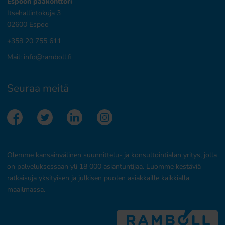
Espoon pääkonttori
Itsehallintokuja 3
02600 Espoo
+358 20 755 611
Mail:
info@ramboll.fi
Seuraa meitä
Olemme kansainvälinen suunnittelu- ja konsultointialan yritys, jolla
on palveluksessaan yli 18 000 asiantuntijaa. Luomme kestäviä
ratkaisuja yksityisen ja julkisen puolen asiakkaille kaikkialla
maailmassa.