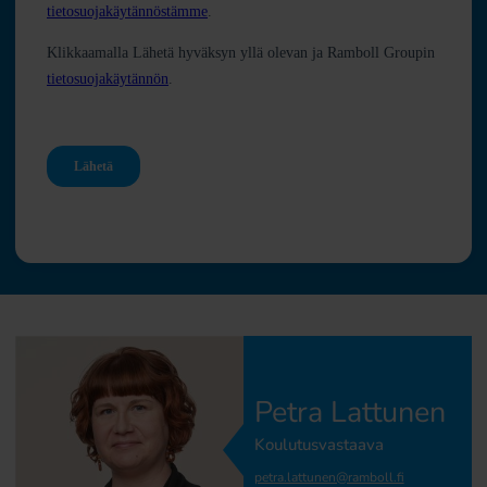
Petra Lattunen
Koulutusvastaava
petra.lattunen@ramboll.fi