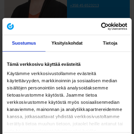
+358 45 6523213
Suostumus
Yksityiskohdat
Tietoja
Tämä verkkosivu käyttää evästeitä
Käytämme verkkosivustollamme evästeitä
käytettävyyden, markkinoinnin ja sosiaalisen median
sisältöjen personointiin sekä analysoidaksemme
tietoasivustomme käytöstä. Jaamme tietoa
verkkosivustomme käytöstä myös sosiaalisenmedian
kanaviemme, mainonnan ja analytiikkapartnereidemme
kanssa, jotkasaattavat yhdistää verkkosivustoltamme
kerättyä tietoa muuhun tietoon, jotaolet heille antanut tai
jota he ovat keränneet käyttäessäsi heidän