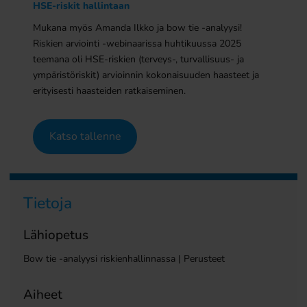
HSE-riskit hallintaan
Mukana myös Amanda Ilkko ja bow tie -analyysi!
Riskien arviointi -webinaarissa huhtikuussa 2025
teemana oli HSE-riskien (terveys-, turvallisuus- ja
ympäristöriskit) arvioinnin kokonaisuuden haasteet ja
erityisesti haasteiden ratkaiseminen.
Katso tallenne
Tietoja
Lähiopetus
Bow tie -analyysi riskienhallinnassa | Perusteet
Aiheet