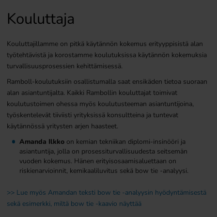
Kouluttaja
Kouluttajillamme on pitkä käytännön kokemus erityyppisistä alan
työtehtävistä ja korostamme koulutuksissa käytännön kokemuksia
turvallisuusprosessien kehittämisessä.
Ramboll-koulutuksiin osallistumalla saat ensikäden tietoa suoraan
alan asiantuntijalta. Kaikki Rambollin kouluttajat toimivat
koulutustoimen ohessa myös koulutusteeman asiantuntijoina,
työskentelevät tiiviisti yrityksissä konsultteina ja tuntevat
käytännössä yritysten arjen haasteet.
Amanda Ilkko
on kemian tekniikan diplomi-insinööri ja
asiantuntija, jolla on prosessiturvallisuudesta seitsemän
vuoden kokemus. Hänen erityisosaamisaluettaan on
riskienarvioinnit, kemikaaliluvitus sekä bow tie -analyysi.
>> Lue myös Amandan teksti bow tie -analyysin hyödyntämisestä
sekä esimerkki, miltä bow tie -kaavio näyttää