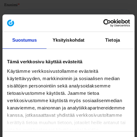
Suostumus
Yksityiskohdat
Tietoja
Tämä verkkosivu käyttää evästeitä
Käytämme verkkosivustollamme evästeitä
käytettävyyden, markkinoinnin ja sosiaalisen median
sisältöjen personointiin sekä analysoidaksemme
tietoasivustomme käytöstä. Jaamme tietoa
verkkosivustomme käytöstä myös sosiaalisenmedian
kanaviemme, mainonnan ja analytiikkapartnereidemme
kanssa, jotkasaattavat yhdistää verkkosivustoltamme
kerättyä tietoa muuhun tietoon, jotaolet heille antanut tai
jota he ovat keränneet käyttäessäsi heidän