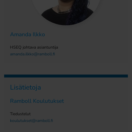
Amanda Ilkko
HSEQ johtava asiantuntija
amanda.ilkko@ramboll.fi
Lisätietoja
Ramboll Koulutukset
Tiedustelut
koulutukset@ramboll.fi