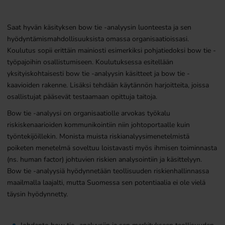
Saat hyvän käsityksen bow tie -analyysin luonteesta ja sen
hyödyntämismahdollisuuksista omassa organisaatioissasi.
Koulutus sopii erittäin mainiosti esimerkiksi pohjatiedoksi bow tie -
työpajoihin osallistumiseen. Koulutuksessa esitellään
yksityiskohtaisesti bow tie -analyysin käsitteet ja bow tie -
kaavioiden rakenne. Lisäksi tehdään käytännön harjoitteita, joissa
osallistujat pääsevät testaamaan opittuja taitoja.
Bow tie -analyysi on organisaatiolle arvokas työkalu
riskiskenaarioiden kommunikointiin niin johtoportaalle kuin
työntekijöillekin. Monista muista riskianalyysimenetelmistä
poiketen menetelmä soveltuu loistavasti myös ihmisen toiminnasta
(ns. human factor) johtuvien riskien analysointiin ja käsittelyyn.
Bow tie -analyysiä hyödynnetään teollisuuden riskienhallinnassa
maailmalla laajalti, mutta Suomessa sen potentiaalia ei ole vielä
täysin hyödynnetty.
Johdanto bow tie -analyysiin ja sen merkitykseen teollisuuden