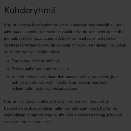
Kohderyhmä
Koulutuksessa keskitytään bow tie -analyysin perusasioihin, joten
aiempaa osaamista teemasta ei vaadita. Koulutus soveltuu sinulle,
jos haluat syvempää osaamista bow tie -analyysiin liittyen tai
tarvitset lähtötiedot bow tie -työpajoihin osallistumiseen. Koulutus
sopii erinomaisesti esimerkiksi:
Turvallisuusasiantuntijoille
Riskienhallinnan ammattilaisille
Kenelle tahansa teollisuuden parissa työskentelevälle, joka
haluaa parantaa turvallisuuskulttuuria ja ymmärrystä
riskienhallinnasta organisaatiossaan.
Koulutus tarjoaa osallistujille sekä teoreettista tietoa että
käytännön työkaluja riskienhallinnan tehostamiseen. Käytännön
esimerkkien ja harjoitusten avulla saat arvokkaita taitoja, joita voit
soveltaa omassa työssäsi.