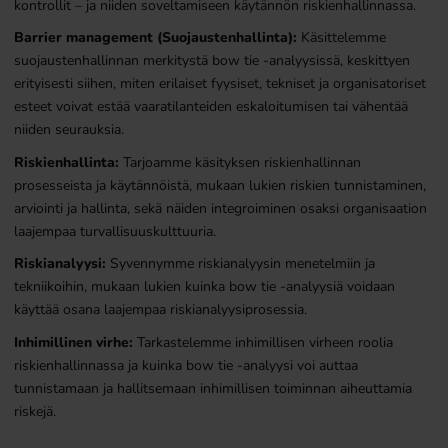
kontrollit – ja niiden soveltamiseen käytännön riskienhallinnassa.
Barrier management (Suojaustenhallinta):
Käsittelemme
suojaustenhallinnan merkitystä bow tie -analyysissä, keskittyen
erityisesti siihen, miten erilaiset fyysiset, tekniset ja organisatoriset
esteet voivat estää vaaratilanteiden eskaloitumisen tai vähentää
niiden seurauksia.
Riskienhallinta:
Tarjoamme käsityksen riskienhallinnan
prosesseista ja käytännöistä, mukaan lukien riskien tunnistaminen,
arviointi ja hallinta, sekä näiden integroiminen osaksi organisaation
laajempaa turvallisuuskulttuuria.
Riskianalyysi:
Syvennymme riskianalyysin menetelmiin ja
tekniikoihin, mukaan lukien kuinka bow tie -analyysiä voidaan
käyttää osana laajempaa riskianalyysiprosessia.
Inhimillinen virhe:
Tarkastelemme inhimillisen virheen roolia
riskienhallinnassa ja kuinka bow tie -analyysi voi auttaa
tunnistamaan ja hallitsemaan inhimillisen toiminnan aiheuttamia
riskejä.