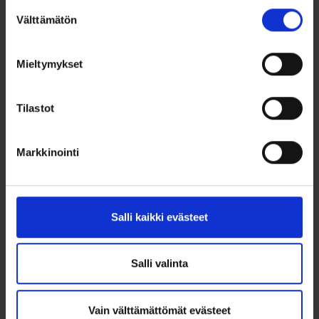
muitapalvelujaan.
Suostumuksen
Lue lisää
Välttämätön
valinta
Mieltymykset
Tilastot
Markkinointi
Salli kaikki evästeet
Salli valinta
Vain välttämättömät evästeet