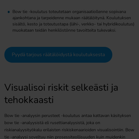
Bow tie -koulutus toteutetaan organisaatiollenne sopivana
ajankohtana ja tarpeidenne mukaan räätälöitynä. Koulutuksen
sisältö, kesto ja toteutustapa (lähi-, verkko- tai hybridikoulutus)
muokataan teidän henkilöstönne tavoitteita tukevaksi.
Pyydä tarjous räätälöidystä koulutuksesta
Visualisoi riskit selkeästi ja
tehokkaasti
Bow tie -analyysin perusteet -koulutus antaa kattavan käsityksen
bow tie -analyysistä eli rusettianalyysistä, joka on
riskianalyysityökalu erilaisten riskiskenaarioiden visualisointiin. Bow
tie -analyysi soveltuu niin prosessiteollisuuden kuin muidenkin