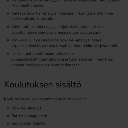
riskienhallinnassa.
Katsaus bow tie -analyysin keskeisiin komponentteihin ja
niiden välisiin suhteisiin.
Käytännön esimerkkejä ja harjoituksia, jotka auttavat
soveltamaan oppimaasi omassa organisaatiossasi.
Vinkkejä, kuinka integroida bow tie -analyysi osaksi
organisaatiosi laajempaa turvallisuuden hallintajärjestelmää.
Lisäksi opit kehittämään tehokkaita
suojaustenhallintastrategioita ja tunnistamaan inhimillisen
virheen merkityksen riskienhallinnassa.
Koulutuksen sisältö
Koulutuksessa keskitymme seuraaviin aiheisiin:
Bow tie -analyysi
Barrier management
Suojaustenhallinta