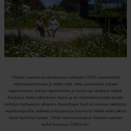
“Odotin saavani koulutuksesta selkeyttä CSRD-raportointiin
valmistautumiseen ja tiedot siitä, mitä suunnilleen tullaan
raportoimaan, minne raportoimme ja mistä saa viralliset ohjeet.
Koulutus täytti odotukseni täysin ja loi mielenkiintoisella tavalla
esitetyn kattauksen aiheesta. Kouluttajan tyyli oli mukava sekoistus
asiantuntijuutta, selkeää esitysasua ja huumoria. Näillä eväin jaksoi
hyvin keskittyä asiaan. Tähän mennessä paras itselleni vastaan
tullut koulutus CSRD:stä.”