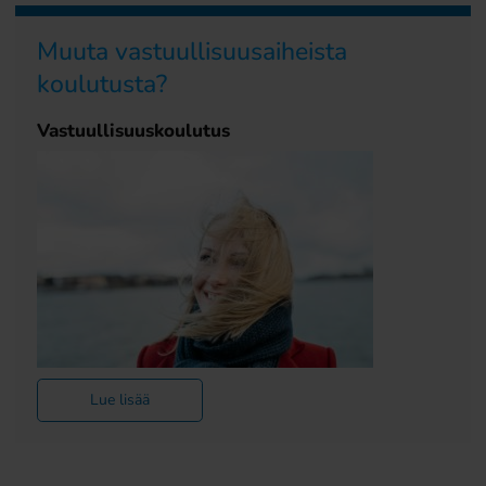
Muuta vastuullisuusaiheista
koulutusta?
Vastuullisuuskoulutus
Lue lisää