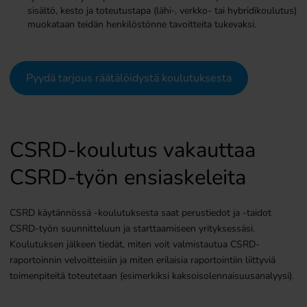
sisältö, kesto ja toteutustapa (lähi-, verkko- tai hybridikoulutus)
muokataan teidän henkilöstönne tavoitteita tukevaksi.
Pyydä tarjous räätälöidystä koulutuksesta
CSRD-koulutus vakauttaa
CSRD-työn ensiaskeleita
CSRD käytännössä -koulutuksesta saat perustiedot ja -taidot
CSRD-työn suunnitteluun ja starttaamiseen yrityksessäsi.
Koulutuksen jälkeen tiedät, miten voit valmistautua CSRD-
raportoinnin velvoitteisiin ja miten erilaisia raportointiin liittyviä
toimenpiteitä toteutetaan (esimerkiksi kaksoisolennaisuusanalyysi).