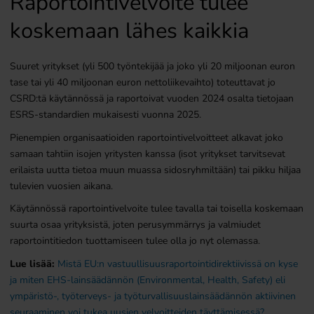
Raportointivelvoite tulee
koskemaan lähes kaikkia
Suuret yritykset (yli 500 työntekijää ja joko yli 20 miljoonan euron
tase tai yli 40 miljoonan euron nettoliikevaihto) toteuttavat jo
CSRD:tä käytännössä ja raportoivat vuoden 2024 osalta tietojaan
ESRS-standardien mukaisesti vuonna 2025.
Pienempien organisaatioiden raportointivelvoitteet alkavat joko
samaan tahtiin isojen yritysten kanssa (isot yritykset tarvitsevat
erilaista uutta tietoa muun muassa sidosryhmiltään) tai pikku hiljaa
tulevien vuosien aikana.
Käytännössä raportointivelvoite tulee tavalla tai toisella koskemaan
suurta osaa yrityksistä, joten perusymmärrys ja valmiudet
raportointitiedon tuottamiseen tulee olla jo nyt olemassa.
Lue lisää:
Mistä EU:n vastuullisuusraportointidirektiivissä on kyse
ja miten EHS-lainsäädännön (Environmental, Health, Safety) eli
ympäristö-, työterveys- ja työturvallisuuslainsäädännön aktiivinen
seuraaminen voi tukea uusien velvoitteiden täyttämisessä?