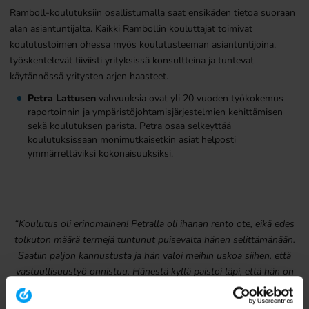
Ramboll-koulutuksiin osallistumalla saat ensikäden tietoa suoraan
alan asiantuntijalta. Kaikki Rambollin kouluttajat toimivat
koulutustoimen ohessa myös koulutusteeman asiantuntijoina,
työskentelevät tiiviisti yrityksissä konsultteina ja tuntevat
käytännössä yritysten arjen haasteet.
Petra Lattusen
vahvuuksia ovat yli 20 vuoden työkokemus
raportoinnin ja ympäristöjohtamisjärjestelmien kehittämisen
sekä koulutuksen parista. Petra osaa selkeyttää
koulutuksissaan monimutkaisetkin asiat helposti
ymmärrettäviksi kokonaisuuksiksi.
“Koulutus oli erinomainen! Petralla oli ihanan rento ote, eikä edes
tolkuton määrä termejä tuntunut puisevalta hänen selittämänään.
Saatiin paljon kannustusta ja hän valoi meihin uskoa siihen, että
vastuullisuustyö onnistuu. Hänestä kyllä paistoi läpi, että hän on
opettamisen ammattilainen. Petra on myös selvästi perehtynyt
kestävään kehitykseen hyvin laajasti, sillä kaikkiin kysymyksiin