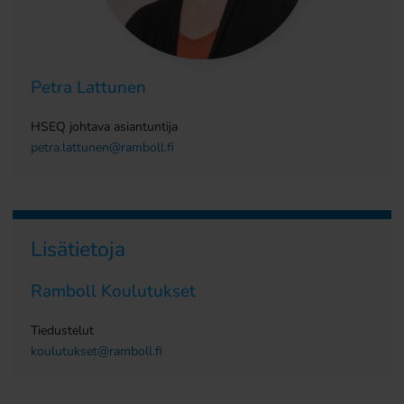
Petra Lattunen
HSEQ johtava asiantuntija
petra.lattunen@ramboll.fi
Lisätietoja
Ramboll Koulutukset
Tiedustelut
koulutukset@ramboll.fi