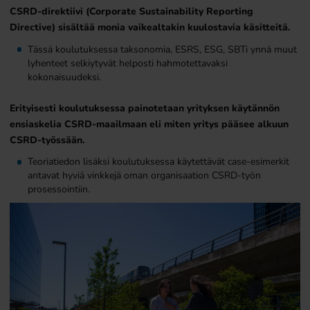
CSRD-direktiivi (Corporate Sustainability Reporting
Directive) sisältää monia vaikealtakin kuulostavia käsitteitä.
Tässä koulutuksessa taksonomia, ESRS, ESG, SBTi ynnä muut
lyhenteet selkiytyvät helposti hahmotettavaksi
kokonaisuudeksi.
Erityisesti koulutuksessa painotetaan yrityksen käytännön
ensiaskelia CSRD-maailmaan eli miten yritys pääsee alkuun
CSRD-työssään.
Teoriatiedon lisäksi koulutuksessa käytettävät case-esimerkit
antavat hyviä vinkkejä oman organisaation CSRD-työn
prosessointiin.