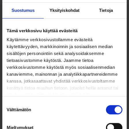
saatiin hyvät vastaukset. Sain mielestäni hyvät lähtötiedot ja
Suostumus
Yksityiskohdat
Tietoja
selkeämmän kokonaiskuvan isosta kokonaisuudesta.”
Tämä verkkosivu käyttää evästeitä
Toteutus
Käytämme verkkosivustollamme evästeitä
käytettävyyden, markkinoinnin ja sosiaalisen median
sisältöjen personointiin sekä analysoidaksemme
CSRD-koulutus järjestetään tilauksesta organisaatiollenne.
tietoasivustomme käytöstä. Jaamme tietoa
Kuulemme mielellämme yrityksenne koulutustarpeista ja
verkkosivustomme käytöstä myös sosiaalisenmedian
suunnittelemme juuri teille sopivan koulutuspaketin.
kanaviemme, mainonnan ja analytiikkapartnereidemme
Toteutustapa sovitaan tarpeidenne mukaan (lähi-, verkko-,
kanssa, jotkasaattavat yhdistää verkkosivustoltamme
hybridikoulutus)
kerättyä tietoa muuhun tietoon, jotaolet heille antanut tai
Aikataulu ja kesto joustavasti sovittavissa
jota he ovat keränneet käyttäessäsi heidän
Kouluttajina Rambollin kokeneet asiantuntijat
muitapalvelujaan.
Suostumuksen
Lue lisää
Välttämätön
valinta
Pyydä tarjous tai lisätietoa
Mieltymykset