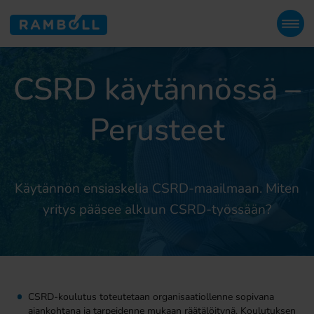
CSRD käytännössä –
Perusteet
Käytännön ensiaskelia CSRD-maailmaan. Miten
yritys pääsee alkuun CSRD-työssään?
CSRD-koulutus toteutetaan organisaatiollenne sopivana
ajankohtana ja tarpeidenne mukaan räätälöitynä. Koulutuksen