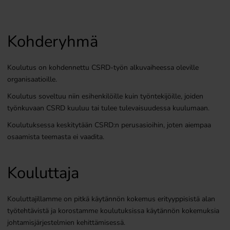
Kohderyhmä
Koulutus on kohdennettu CSRD-työn alkuvaiheessa oleville
organisaatioille.
Koulutus soveltuu niin esihenkilöille kuin työntekijöille, joiden
työnkuvaan CSRD kuuluu tai tulee tulevaisuudessa kuulumaan.
Koulutuksessa keskitytään CSRD:n perusasioihin, joten aiempaa
osaamista teemasta ei vaadita.
Kouluttaja
Kouluttajillamme on pitkä käytännön kokemus erityyppisistä alan
työtehtävistä ja korostamme koulutuksissa käytännön kokemuksia
johtamisjärjestelmien kehittämisessä.