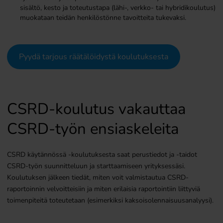
sisältö, kesto ja toteutustapa (lähi-, verkko- tai hybridikoulutus)
muokataan teidän henkilöstönne tavoitteita tukevaksi.
Pyydä tarjous räätälöidystä koulutuksesta
CSRD-koulutus vakauttaa
CSRD-työn ensiaskeleita
CSRD käytännössä -koulutuksesta saat perustiedot ja -taidot
CSRD-työn suunnitteluun ja starttaamiseen yrityksessäsi.
Koulutuksen jälkeen tiedät, miten voit valmistautua CSRD-
raportoinnin velvoitteisiin ja miten erilaisia raportointiin liittyviä
toimenpiteitä toteutetaan (esimerkiksi kaksoisolennaisuusanalyysi).