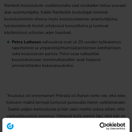
Ramboll-koulutuksiin osallistumalla saat ensikäden tietoa suoraan
alan asiantuntijalta. Kaikki Rambollin kouluttajat toimivat
koulutustoimen ohessa myös koulutusteeman asiantuntijoina,
työskentelevät tiiviisti yrityksissä konsultteina ja tuntevat
käytännössä yritysten arjen haasteet.
Petra Lattusen
vahvuuksia ovat yli 20 vuoden työkokemus
raportoinnin ja ympäristöjohtamisjärjestelmien kehittämisen
sekä koulutuksen parista. Petra osaa selkeyttää
koulutuksissaan monimutkaisetkin asiat helposti
ymmärrettäviksi kokonaisuuksiksi.
“Koulutus oli erinomainen! Petralla oli ihanan rento ote, eikä edes
tolkuton määrä termejä tuntunut puisevalta hänen selittämänään.
Saatiin paljon kannustusta ja hän valoi meihin uskoa siihen, että
vastuullisuustyö onnistuu. Hänestä kyllä paistoi läpi, että hän on
opettamisen ammattilainen. Petra on myös selvästi perehtynyt
kestävään kehitykseen hyvin laajasti, sillä kaikkiin kysymyksiin