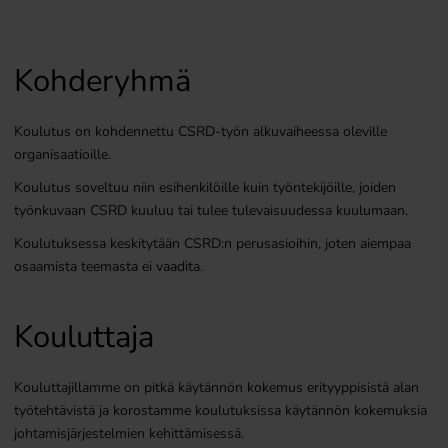
Kohderyhmä
Koulutus on kohdennettu CSRD-työn alkuvaiheessa oleville
organisaatioille.
Koulutus soveltuu niin esihenkilöille kuin työntekijöille, joiden
työnkuvaan CSRD kuuluu tai tulee tulevaisuudessa kuulumaan.
Koulutuksessa keskitytään CSRD:n perusasioihin, joten aiempaa
osaamista teemasta ei vaadita.
Kouluttaja
Kouluttajillamme on pitkä käytännön kokemus erityyppisistä alan
työtehtävistä ja korostamme koulutuksissa käytännön kokemuksia
johtamisjärjestelmien kehittämisessä.