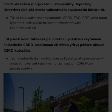
CSRD-direktiivi (Corporate Sustainability Reporting
Directive) sisältää monia vaikealtakin kuulostavia käsitteitä.
Tässä koulutuksessa taksonomia, ESRS, ESG, SBTi ynnä muut
lyhenteet selkiytyvät helposti hahmotettavaksi
kokonaisuudeksi.
Erityisesti koulutuksessa painotetaan yrityksen käytännön
ensiaskelia CSRD-maailmaan eli miten yritys pääsee alkuun
CSRD-työssään.
Teoriatiedon lisäksi koulutuksessa käytettävät case-esimerkit
antavat hyviä vinkkejä oman organisaation CSRD-työn
prosessointiin.