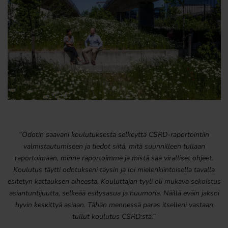
“Odotin saavani koulutuksesta selkeyttä CSRD-raportointiin
valmistautumiseen ja tiedot siitä, mitä suunnilleen tullaan
raportoimaan, minne raportoimme ja mistä saa viralliset ohjeet.
Koulutus täytti odotukseni täysin ja loi mielenkiintoisella tavalla
esitetyn kattauksen aiheesta. Kouluttajan tyyli oli mukava sekoistus
asiantuntijuutta, selkeää esitysasua ja huumoria. Näillä eväin jaksoi
hyvin keskittyä asiaan. Tähän mennessä paras itselleni vastaan
tullut koulutus CSRD:stä.”