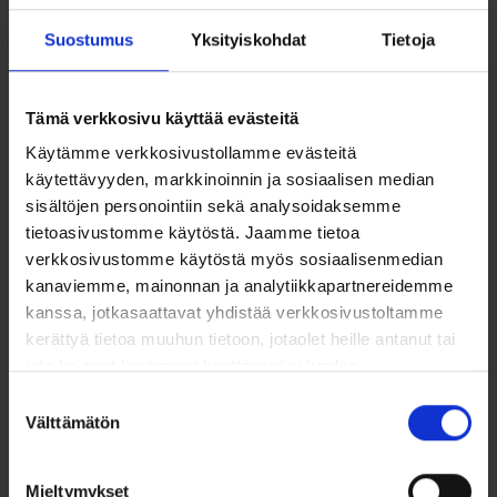
saatiin hyvät vastaukset. Sain mielestäni hyvät lähtötiedot ja
Suostumus
Yksityiskohdat
Tietoja
selkeämmän kokonaiskuvan isosta kokonaisuudesta.”
Tämä verkkosivu käyttää evästeitä
Toteutus
Käytämme verkkosivustollamme evästeitä
käytettävyyden, markkinoinnin ja sosiaalisen median
sisältöjen personointiin sekä analysoidaksemme
CSRD-koulutus järjestetään tilauksesta organisaatiollenne.
tietoasivustomme käytöstä. Jaamme tietoa
Kuulemme mielellämme yrityksenne koulutustarpeista ja
verkkosivustomme käytöstä myös sosiaalisenmedian
suunnittelemme juuri teille sopivan koulutuspaketin.
kanaviemme, mainonnan ja analytiikkapartnereidemme
Toteutustapa sovitaan tarpeidenne mukaan (lähi-, verkko-,
kanssa, jotkasaattavat yhdistää verkkosivustoltamme
hybridikoulutus)
kerättyä tietoa muuhun tietoon, jotaolet heille antanut tai
Aikataulu ja kesto joustavasti sovittavissa
jota he ovat keränneet käyttäessäsi heidän
Kouluttajina Rambollin kokeneet asiantuntijat
muitapalvelujaan.
Suostumuksen
Lue lisää
Välttämätön
valinta
Pyydä tarjous tai lisätietoa
Mieltymykset