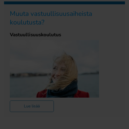
Muuta vastuullisuusaiheista
koulutusta?
Vastuullisuuskoulutus
Lue lisää