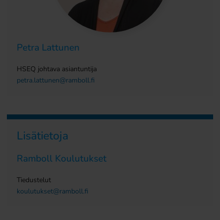
Petra Lattunen
HSEQ johtava asiantuntija
petra.lattunen@ramboll.fi
Lisätietoja
Ramboll Koulutukset
Tiedustelut
koulutukset@ramboll.fi