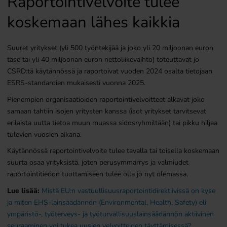
Raportointivelvoite tulee
koskemaan lähes kaikkia
Suuret yritykset (yli 500 työntekijää ja joko yli 20 miljoonan euron
tase tai yli 40 miljoonan euron nettoliikevaihto) toteuttavat jo
CSRD:tä käytännössä ja raportoivat vuoden 2024 osalta tietojaan
ESRS-standardien mukaisesti vuonna 2025.
Pienempien organisaatioiden raportointivelvoitteet alkavat joko
samaan tahtiin isojen yritysten kanssa (isot yritykset tarvitsevat
erilaista uutta tietoa muun muassa sidosryhmiltään) tai pikku hiljaa
tulevien vuosien aikana.
Käytännössä raportointivelvoite tulee tavalla tai toisella koskemaan
suurta osaa yrityksistä, joten perusymmärrys ja valmiudet
raportointitiedon tuottamiseen tulee olla jo nyt olemassa.
Lue lisää:
Mistä EU:n vastuullisuusraportointidirektiivissä on kyse
ja miten EHS-lainsäädännön (Environmental, Health, Safety) eli
ympäristö-, työterveys- ja työturvallisuuslainsäädännön aktiivinen
seuraaminen voi tukea uusien velvoitteiden täyttämisessä?