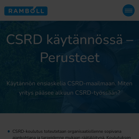
CSRD käytännössä –
Perusteet
Käytännön ensiaskelia CSRD-maailmaan. Miten
yritys pääsee alkuun CSRD-työssään?
CSRD-koulutus toteutetaan organisaatiollenne sopivana
ajankohtana ja tarpeidenne mukaan räätälöitynä. Koulutuksen